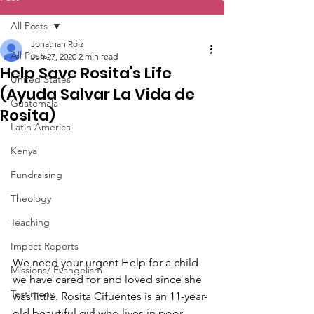
All Posts
Jonathan Roiz
All Posts
Jun 27, 2020
2 min read
Help Save Rosita's Life
United States
(Ayuda Salvar La Vida de
Guatemala
Rosita)
Latin America
Kenya
Fundraising
Theology
Teaching
Impact Reports
We need your urgent Help for a child 
Missions/ Evangelism
we have cared for and loved since she 
Testimony
was little. Rosita Cifuentes is an 11-year-
old beautiful girl who lives in poor 