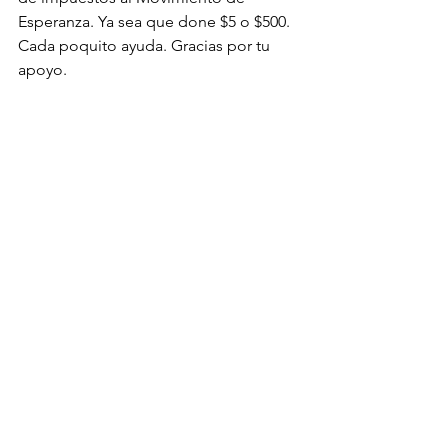
Esperanza. Ya sea que done $5 o $500. 
Cada poquito ayuda. Gracias por tu 
apoyo.
Fundraising
Guatemala
See All
Recent Posts