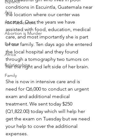
Espanol
conditions in Escuintla, Guatemala near 
Asia
the location where our center was 
located. Over the years we have 
HM Publications
assisted with food, education, medical 
Abortion is Murder
care, and most importantly she is part 
Europe
of our family. Ten days ago she entered 
the local hospital and they found 
Africa
through a tomography two tumors on 
Relationships
her the right and left side of her brain.
Family
She is now in intensive care and is 
need for Q6,000 to conduct an urgent 
exam and additional medical 
treatment. We sent today $250 
(Q1,822.00) today which will help her 
get the exam on Tuesday but we need 
your help to cover the additional 
expenses.