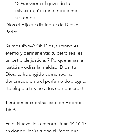
12 Vuélveme el gozo de tu 
salvación, Y espíritu noble me 
sustente.)
Dios el Hijo se distingue de Dios el 
Padre:
Salmos 45:6-7: Oh Dios, tu trono es 
eterno y permanente; tu cetro real es 
un cetro de justicia. 7 Porque amas la 
justicia y odias la maldad, Dios, tu 
Dios, te ha ungido como rey; ha 
derramado en ti el perfume de alegría; 
¡te eligió a ti, y no a tus compañeros!
También encuentras esto en Hebreos 
1:8-9.
En el Nuevo Testamento, Juan 14:16-17 
es donde Jesús ruega al Padre que 