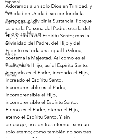
Espanol
Adoramos a un solo Dios en Trinidad, y 
Asia
Trinidad en Unidad, sin confundir las 
Personas, ni dividir la Sustancia. Porque 
HM Publications
es una la Persona del Padre, otra la del 
Abortion is Murder
Hijo y otra la del Espíritu Santo; mas la 
Divinidad del Padre, del Hijo y del 
Europe
Espíritu es toda una, igual la Gloria, 
Africa
coeterna la Majestad. Así como es el 
Relationships
Padre, así el Hijo, así el Espíritu Santo. 
Increado es el Padre, increado el Hijo, 
Family
increado el Espíritu Santo. 
Incomprensible es el Padre, 
incomprensible el Hijo, 
incomprensible el Espíritu Santo. 
Eterno es el Padre, eterno el Hijo, 
eterno el Espíritu Santo. Y, sin 
embargo, no son tres eternos, sino un 
solo eterno; como también no son tres 