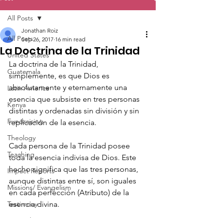
All Posts
Jonathan Roiz
All Posts
Sep 26, 2017
16 min read
La Doctrina de la Trinidad
United States
La doctrina de la Trinidad, 
Guatemala
simplemente, es que Dios es 
absolutamente y eternamente una 
Latin America
esencia que subsiste en tres personas 
Kenya
distintas y ordenadas sin división y sin 
Fundraising
replicación de la esencia.
Theology
Cada persona de la Trinidad posee 
Teaching
toda la esencia indivisa de Dios. Este 
hecho significa que las tres personas, 
Impact Reports
aunque distintas entre sí, son iguales 
Missions/ Evangelism
en cada perfección (Atributo) de la 
Testimony
esencia divina.