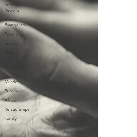
Impact
Reports
Missions/
Evangelism
Testimony
Espanol
Asia
HM
Publications
Abortion is
Murder
Europe
Africa
Relationships
Family