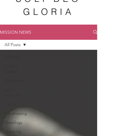
GLORIA
MISSION NEWS
All Posts
All Posts
United
States
Guatemala
Latin
America
Kenya
Fundraising
Theology
Teaching